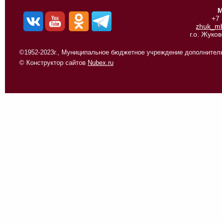
М
+7
zhuk_m
г.о. Жуко
©1952-2023г., Муниципальное бюджетное учреждение дополнитель
© Конструктор сайтов
Nubex.ru