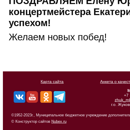
ПОЗДРАВЛЯЕМ Елену Юрь
концертмейстера Екатер
успехом!
Желаем новых побед!
Карта сайта
Анкета о качес
М
+7
zhuk_m
г.о. Жуко
©1952-2023г., Муниципальное бюджетное учреждение дополнитель
© Конструктор сайтов
Nubex.ru