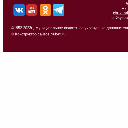
М
+7
zhuk_m
г.о. Жуко
©1952-2023г., Муниципальное бюджетное учреждение дополнитель
© Конструктор сайтов
Nubex.ru