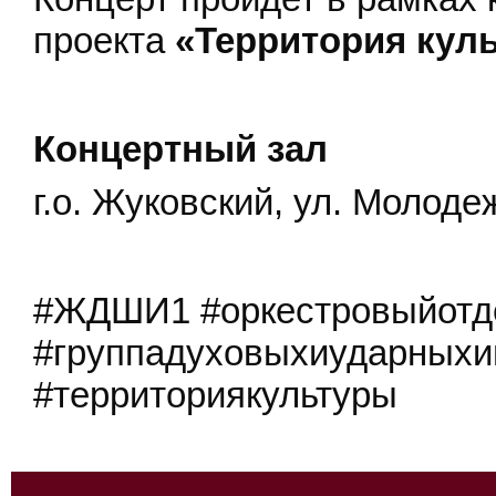
проекта
«Территория кул
Концертный зал
г.о. Жуковский, ул. Молодеж
#ЖДШИ1 #оркестровыйотд
#группадуховыхиударныхи
#территориякультуры