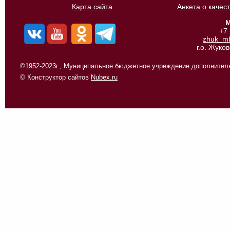
Карта сайта
Анкета о качес
М
+7
zhuk_m
г.о. Жуко
©1952-2023г., Муниципальное бюджетное учреждение дополнитель
© Конструктор сайтов
Nubex.ru