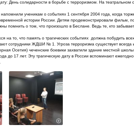
дату: День солидарности в борьбе с терроризмом. На театрально
напомнили ученикам о событиях 1 сентября 2004 года, когда торж
современной истории России. Детям продемонстрировали фильм, п
жны помнить о том, что произошло в Беслане. Ведь те, кто забыва
я на то, что память о трагических событиях должна побудить всех
ают сотрудники ЖДШИ № 1. Угроза терроризма существует всегда и
рная Осетия) чеченские боевики захватили здание местной школы 
 года до 17 лет. Эту трагическую дату в России вспоминают ежегод
.