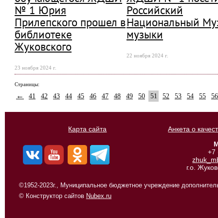
№ 1 Юрия
Российский
Прилепского прошел в
Национальный Му
библиотеке
музыки
Жуковского
22 ноября 2024 г.
23 ноября 2024 г.
Страницы:
←
41
42
43
44
45
46
47
48
49
50
51
52
53
54
55
56
Карта сайта
Анкета о качес
М
+7
zhuk_m
г.о. Жуко
©1952-2023г., Муниципальное бюджетное учреждение дополнитель
© Конструктор сайтов
Nubex.ru