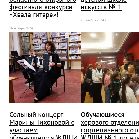
фестиваля-конкурса
искусств № 1
«Хвала гитаре»!
25 ноября 2024 г.
26 ноября 2024 г.
Сольный концерт
Обучающиеся
Марины Тихоновой с
хорового отделени
участием
фортепианного от
обучающегося ЖДШИ
ЖДШИ № 1 посет