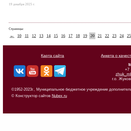
19 декабря 2025 г.
Страницы:
←
10
11
12
13
14
15
16
17
18
19
20
21
22
23
24
25
Карта сайта
Анкета о качес
М
+7
zhuk_m
г.о. Жуко
©1952-2023г., Муниципальное бюджетное учреждение дополнитель
© Конструктор сайтов
Nubex.ru