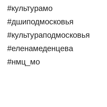
#культурамо
#дшиподмосковья
#культураподмосковья
#еленамеденцева
#нмц_мо