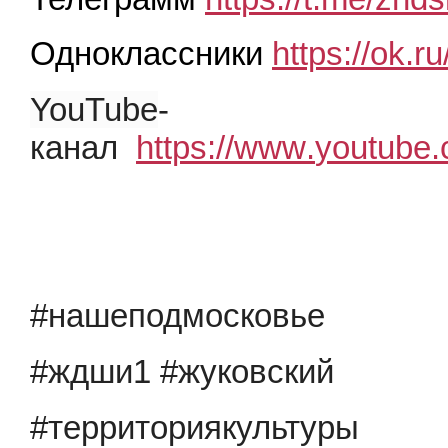
Одноклассники
https://ok.r
YouTube
-
канал
https
://
www
.
youtube
.
#нашеподмосковье
#ждши1 #жуковский
#территориякультуры