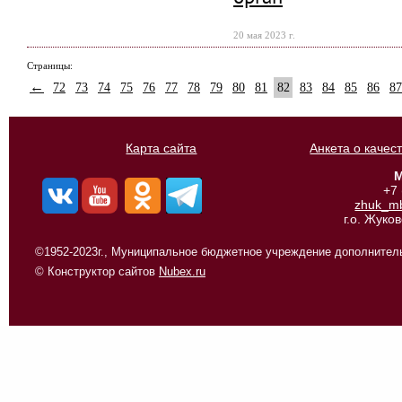
20 мая 2023 г.
Страницы:
←
72
73
74
75
76
77
78
79
80
81
82
83
84
85
86
87
Карта сайта
Анкета о качес
М
+7
zhuk_m
г.о. Жуко
©1952-2023г., Муниципальное бюджетное учреждение дополнитель
© Конструктор сайтов
Nubex.ru