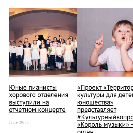
Юные пианисты
«Проект «Террито
хорового отделения
культуры для дете
выступили на
юношества»
отчетном концерте
представляет
#Культурныйвопро
«Король музыки» 
22 мая 2023 г.
орган