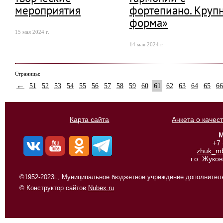
мероприятия
фортепиано. Круп
форма»
15 мая 2024 г.
14 мая 2024 г.
Страницы:
←
51
52
53
54
55
56
57
58
59
60
61
62
63
64
65
66
Карта сайта
Анкета о качес
М
+7
zhuk_m
г.о. Жуко
©1952-2023г., Муниципальное бюджетное учреждение дополнитель
© Конструктор сайтов
Nubex.ru