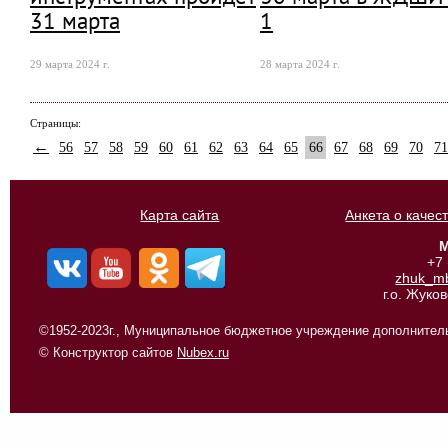
31 марта
1
29 марта 2024 г.
28 марта 2024 г.
Страницы:
←
56
57
58
59
60
61
62
63
64
65
66
67
68
69
70
71
Карта сайта
Анкета о качес
М
+7
zhuk_m
г.о. Жуко
©1952-2023г., Муниципальное бюджетное учреждение дополнитель
© Конструктор сайтов
Nubex.ru