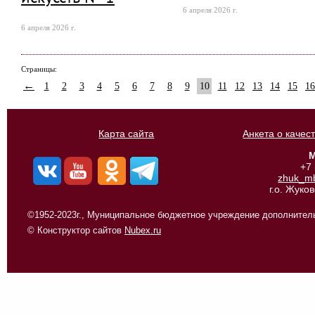
6 апреля 2026 г.
6 апреля 2026 г.
Страницы:
←
1
2
3
4
5
6
7
8
9
10
11
12
13
14
15
16
Карта сайта
Анкета о качес
М
+7
zhuk_m
г.о. Жуко
©1952-2023г., Муниципальное бюджетное учреждение дополнитель
© Конструктор сайтов
Nubex.ru