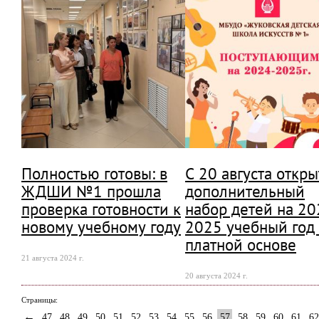
Полностью готовы: в
С 20 августа откры
ЖДШИ №1 прошла
дополнительный
проверка готовности к
набор детей на 20
новому учебному году
2025 учебный год
платной основе
21 августа 2024 г.
20 августа 2024 г.
Страницы:
←
47
48
49
50
51
52
53
54
55
56
57
58
59
60
61
62