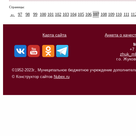
Страницы:
←
97
98
99
100
101
102
103
104
105
106
107
108
109
110
111
11
Карта сайта
Анкета о качес
М
+7
zhuk_m
г.о. Жуко
©1952-2023г., Муниципальное бюджетное учреждение дополнитель
© Конструктор сайтов
Nubex.ru