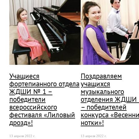
Учащиеся
Поздравляем
фортепианного отдела
учащихся
ЖДШИ № 1 –
музыкального
победители
отделения ЖДШИ
всероссийского
– победителей
фестиваля «Лиловый
конкурса «Весенн
дрозд»!
нотки»!
13 апреля 2022 г.
13 апреля 2022 г.