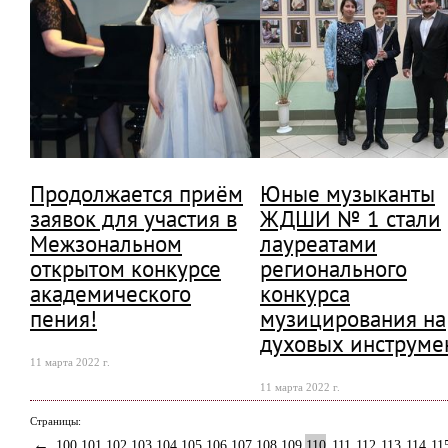
Продолжается приём
Юные музыканты
заявок для участия в
ЖДШИ № 1 стали
Межзональном
лауреатами
открытом конкурсе
регионального
академического
конкурса
пения!
музицирования на
духовых инструме
11 марта 2022 г.
11 марта 2022 г.
Страницы:
←
100
101
102
103
104
105
106
107
108
109
110
111
112
113
114
11