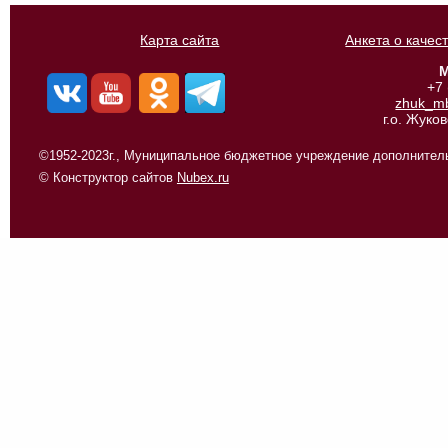
Карта сайта
Анкета о качес
М
+7
zhuk_m
г.о. Жуко
©1952-2023г., Муниципальное бюджетное учреждение дополнитель
© Конструктор сайтов
Nubex.ru