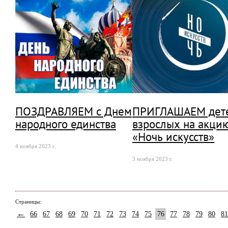
ПОЗДРАВЛЯЕМ с Днем
ПРИГЛАШАЕМ дет
народного единства
взрослых на акци
«Ночь искусств»
4 ноября 2023 г.
3 ноября 2023 г.
Страницы:
←
66
67
68
69
70
71
72
73
74
75
76
77
78
79
80
81