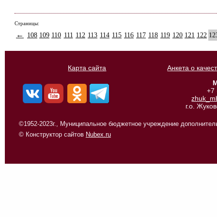
Страницы:
←
108
109
110
111
112
113
114
115
116
117
118
119
120
121
122
12
Карта сайта
Анкета о качес
М
+7
zhuk_m
г.о. Жуко
©1952-2023г., Муниципальное бюджетное учреждение дополнитель
© Конструктор сайтов
Nubex.ru